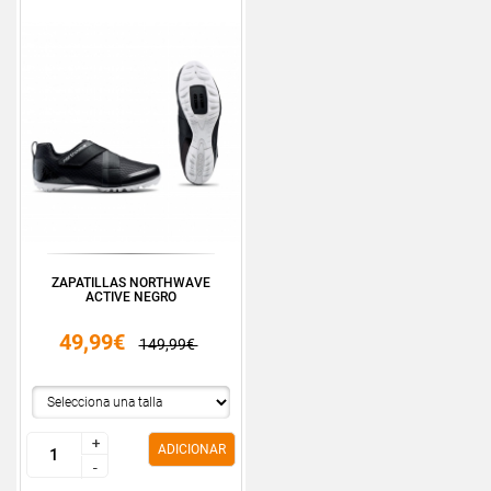
ZAPATILLAS NORTHWAVE
ACTIVE NEGRO
49,99€
149,99€
+
+
ADICIONAR
-
-