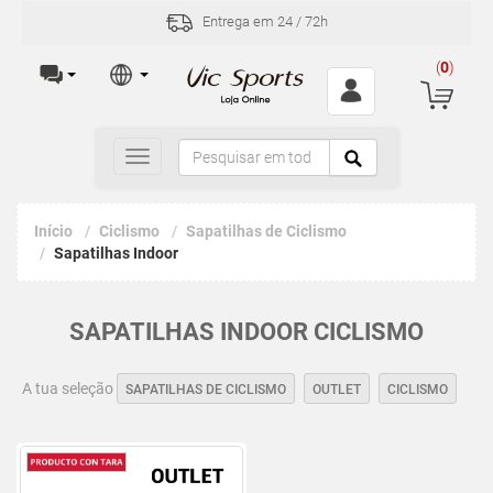
Entrega em 24 / 72h
(
0
)
Toggle
navigation
Início
Ciclismo
Sapatilhas de Ciclismo
Sapatilhas Indoor
SAPATILHAS INDOOR CICLISMO
A tua seleção
SAPATILHAS DE CICLISMO
OUTLET
CICLISMO