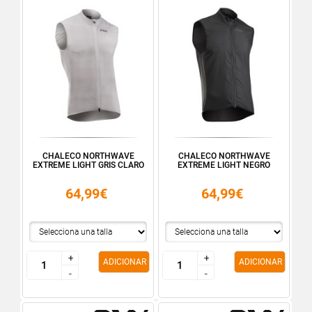
CHALECO NORTHWAVE
CHALECO NORTHWAVE
EXTREME LIGHT GRIS CLARO
EXTREME LIGHT NEGRO
64,99€
64,99€
+
+
+
+
ADICIONAR
ADICIONAR
-
-
-
-