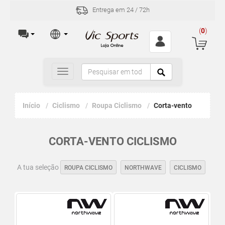
Entrega em 24 / 72h
(
0
)
Toggle
navigation
Início
Ciclismo
Roupa Ciclismo
Corta-vento
CORTA-VENTO CICLISMO
A tua seleção
ROUPA CICLISMO
NORTHWAVE
CICLISMO