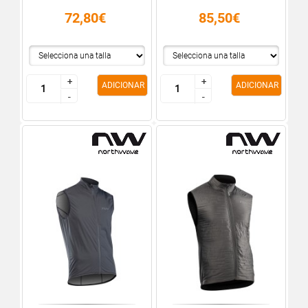
72,80€
85,50€
+
+
+
+
ADICIONAR
ADICIONAR
-
-
-
-