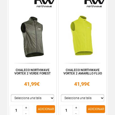
CHALECO NORTHWAVE
CHALECO NORTHWAVE
VORTEX 2 VERDE FOREST
VORTEX 2 AMARILLO FLUO
41,99€
41,99€
+
+
+
+
ADICIONAR
ADICIONAR
-
-
-
-