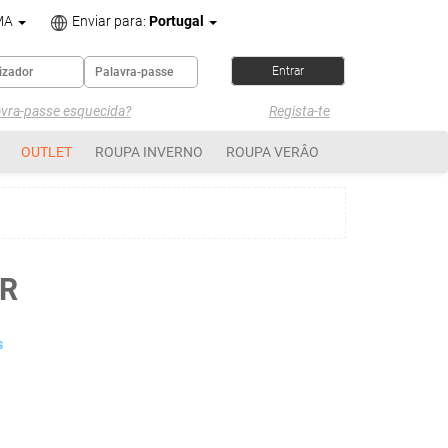
MA
Enviar para:
Portugal
avra-passe esquecida?
Regista-te
OUTLET
ROUPA INVERNO
ROUPA VERÂO
R
s