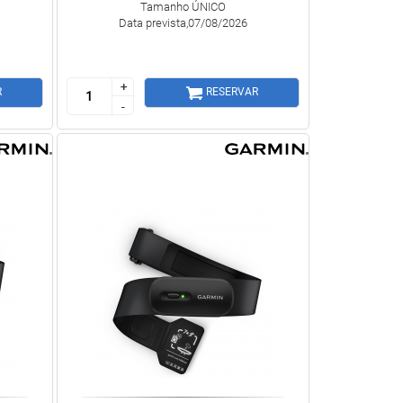
Tamanho ÚNICO
Data prevista,07/08/2026
+
+
R
RESERVAR
-
-