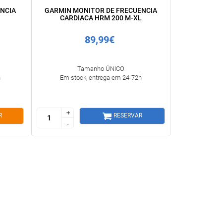
NCIA
GARMIN MONITOR DE FRECUENCIA
CARDIACA HRM 200 M-XL
89,99€
Tamanho ÚNICO
h
Em stock, entrega em 24-72h
+
+
R
RESERVAR
-
-