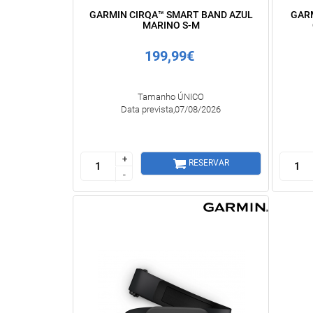
GARMIN CIRQA™ SMART BAND AZUL
GAR
MARINO S-M
199,99€
Tamanho ÚNICO
Data prevista,07/08/2026
+
+
RESERVAR
-
-