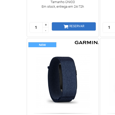
Tamanho ÚNICO
Em stock, entrega em 24-72h
+
+
RESERVAR
-
-