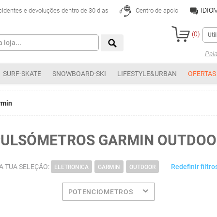
IDIO
cidentes e devoluções dentro de 30 dias
Centro de apoio
(
0
)
Pal
SURF-SKATE
SNOWBOARD-SKI
LIFESTYLE&URBAN
OFERTAS
rmin
PULSÓMETROS GARMIN OUTDOO
A TUA SELEÇÃO:
Redefinir filtro
ELETRONICA
GARMIN
OUTDOOR
POTENCIOMETROS