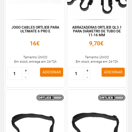
JOGO CABLES ORTLIEB PARA
ABRAZADERAS ORTLIEB QL3.1
ULTIMATE 6 PRO E
PARA DIÁMETRO DE TUBO DE
11-16 MM
16€
9,70€
Tamanho ÚNICO
Tamanho ÚNICO
Em stock, entrega em 24-72h
Em stock, entrega em 24-72h
+
+
+
+
ADICIONAR
ADICIONAR
-
-
-
-