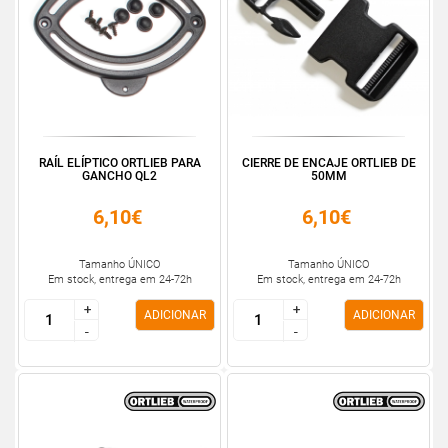
RAÍL ELÍPTICO ORTLIEB PARA
CIERRE DE ENCAJE ORTLIEB DE
GANCHO QL2
50MM
6,10€
6,10€
Tamanho ÚNICO
Tamanho ÚNICO
Em stock, entrega em 24-72h
Em stock, entrega em 24-72h
+
+
+
+
ADICIONAR
ADICIONAR
-
-
-
-