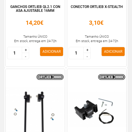
GANCHOS ORTLIEB QL2.1 CON
CONECTOR ORTLIEB X-STEALTH
ASA AJUSTABLE 16MM
14,20€
3,10€
Tamanho ÚNICO
Tamanho ÚNICO
Em stock, entrega em 24-72h
Em stock, entrega em 24-72h
+
+
+
+
ADICIONAR
ADICIONAR
-
-
-
-