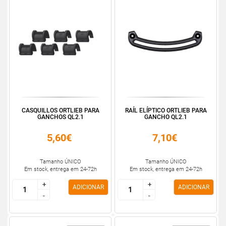
CASQUILLOS ORTLIEB PARA
RAÍL ELÍPTICO ORTLIEB PARA
GANCHOS QL2.1
GANCHO QL2.1
5,60€
7,10€
Tamanho ÚNICO
Tamanho ÚNICO
Em stock, entrega em 24-72h
Em stock, entrega em 24-72h
+
+
+
+
ADICIONAR
ADICIONAR
-
-
-
-