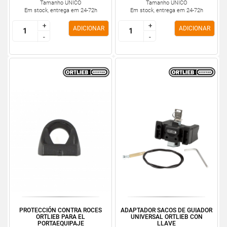
Tamanho ÚNICO
Tamanho ÚNICO
Em stock, entrega em 24-72h
Em stock, entrega em 24-72h
+
+
+
+
ADICIONAR
ADICIONAR
-
-
-
-
PROTECCIÓN CONTRA ROCES
ADAPTADOR SACOS DE GUIADOR
ORTLIEB PARA EL
UNIVERSAL ORTLIEB CON
PORTAEQUIPAJE
LLAVE