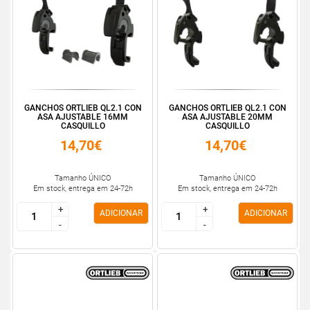
GANCHOS ORTLIEB QL2.1 CON
GANCHOS ORTLIEB QL2.1 CON
ASA AJUSTABLE 16MM
ASA AJUSTABLE 20MM
CASQUILLO
CASQUILLO
14,70€
14,70€
Tamanho ÚNICO
Tamanho ÚNICO
Em stock, entrega em 24-72h
Em stock, entrega em 24-72h
+
+
+
+
ADICIONAR
ADICIONAR
-
-
-
-