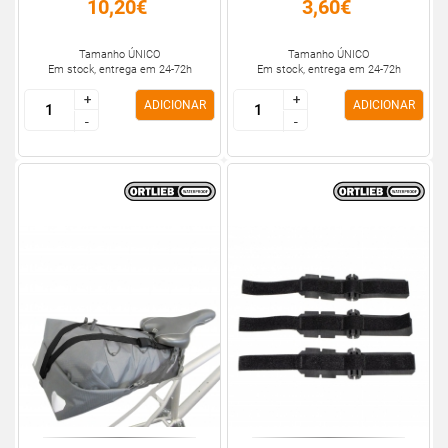
10,20€
3,60€
Tamanho ÚNICO
Tamanho ÚNICO
Em stock, entrega em 24-72h
Em stock, entrega em 24-72h
+
+
+
+
ADICIONAR
ADICIONAR
-
-
-
-