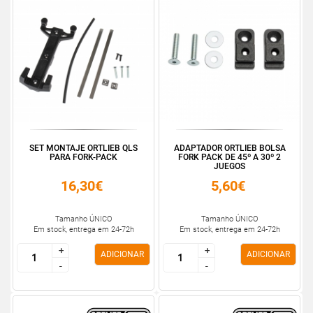
SET MONTAJE ORTLIEB QLS
ADAPTADOR ORTLIEB BOLSA
PARA FORK-PACK
FORK PACK DE 45º A 30º 2
JUEGOS
16,30€
5,60€
Tamanho ÚNICO
Tamanho ÚNICO
Em stock, entrega em 24-72h
Em stock, entrega em 24-72h
+
+
+
+
ADICIONAR
ADICIONAR
-
-
-
-