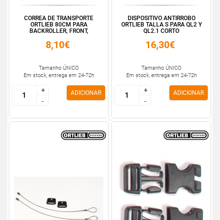
CORREA DE TRANSPORTE
DISPOSITIVO ANTIRROBO
ORTLIEB 80CM PARA
ORTLIEB TALLA S PARA QL2 Y
BACKROLLER, FRONT,
QL2.1 CORTO
SPORTRO...
8,10€
16,30€
Tamanho ÚNICO
Tamanho ÚNICO
Em stock, entrega em 24-72h
Em stock, entrega em 24-72h
+
+
+
+
ADICIONAR
ADICIONAR
-
-
-
-