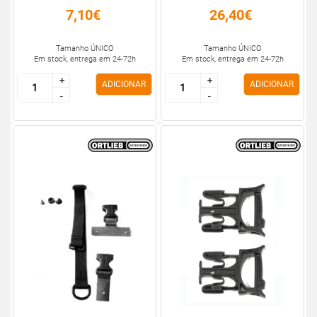
7,10€
26,40€
Tamanho ÚNICO
Tamanho ÚNICO
Em stock, entrega em 24-72h
Em stock, entrega em 24-72h
+
+
+
+
ADICIONAR
ADICIONAR
-
-
-
-