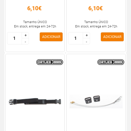
6,10€
6,10€
Tamanho ÚNICO
Tamanho ÚNICO
Em stock, entrega em 24-72h
Em stock, entrega em 24-72h
+
+
+
+
ADICIONAR
ADICIONAR
-
-
-
-