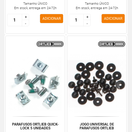
Tamanho ÚNICO
Tamanho ÚNICO
Em stock, entrega em 24-72h
Em stock, entrega em 24-72h
+
+
+
+
ADICIONAR
ADICIONAR
-
-
-
-
PARAFUSOS ORTLIEB QUICK-
JOGO UNIVERSAL DE
LOCK 5 UNIDADES
PARAFUSOS ORTLIEB