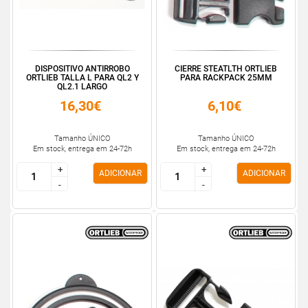
DISPOSITIVO ANTIRROBO
CIERRE STEATLTH ORTLIEB
ORTLIEB TALLA L PARA QL2 Y
PARA RACKPACK 25MM
QL2.1 LARGO
16,30€
6,10€
Tamanho ÚNICO
Tamanho ÚNICO
Em stock, entrega em 24-72h
Em stock, entrega em 24-72h
+
+
+
+
ADICIONAR
ADICIONAR
-
-
-
-