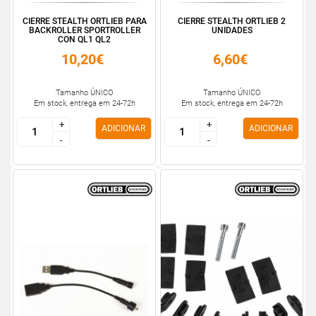
CIERRE STEALTH ORTLIEB PARA
CIERRE STEALTH ORTLIEB 2
BACKROLLER SPORTROLLER
UNIDADES
CON QL1 QL2
10,20€
6,60€
Tamanho ÚNICO
Tamanho ÚNICO
Em stock, entrega em 24-72h
Em stock, entrega em 24-72h
+
+
+
+
ADICIONAR
ADICIONAR
-
-
-
-