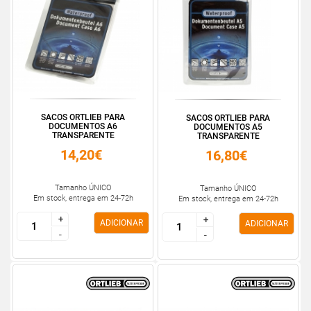
SACOS ORTLIEB PARA
SACOS ORTLIEB PARA
DOCUMENTOS A6
DOCUMENTOS A5
TRANSPARENTE
TRANSPARENTE
14,20€
16,80€
Tamanho ÚNICO
Tamanho ÚNICO
Em stock, entrega em 24-72h
Em stock, entrega em 24-72h
+
+
+
+
ADICIONAR
ADICIONAR
-
-
-
-