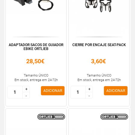
ADAPTADOR SACOS DE GUIADOR
CIERRE POR ENCAJE SEAT-PACK
EBIKE ORTLIEB
28,50€
3,60€
Tamanho ÚNICO
Tamanho ÚNICO
Em stock, entrega em 24-72h
Em stock, entrega em 24-72h
+
+
+
+
ADICIONAR
ADICIONAR
-
-
-
-