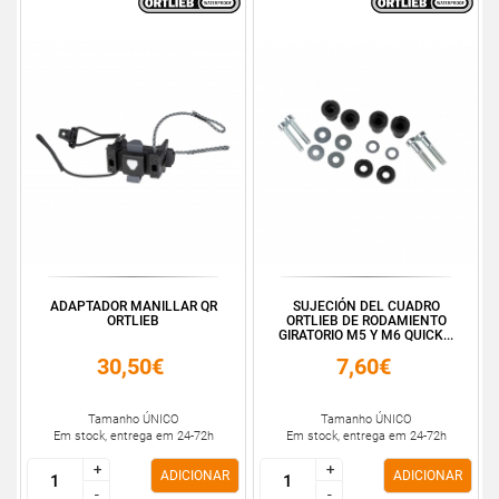
ADAPTADOR MANILLAR QR
SUJECIÓN DEL CUADRO
ORTLIEB
ORTLIEB DE RODAMIENTO
GIRATORIO M5 Y M6 QUICK...
30,50€
7,60€
Tamanho ÚNICO
Tamanho ÚNICO
Em stock, entrega em 24-72h
Em stock, entrega em 24-72h
+
+
+
+
ADICIONAR
ADICIONAR
-
-
-
-