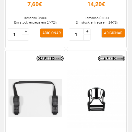
7,60€
14,20€
Tamanho ÚNICO
Tamanho ÚNICO
Em stock, entrega em 24-72h
Em stock, entrega em 24-72h
+
+
+
+
ADICIONAR
ADICIONAR
-
-
-
-