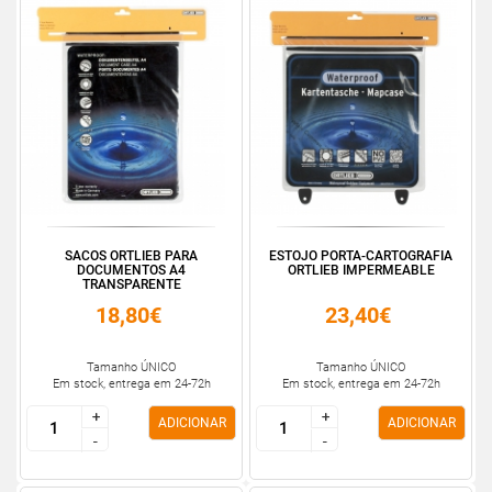
SACOS ORTLIEB PARA
ESTOJO PORTA-CARTOGRAFIA
DOCUMENTOS A4
ORTLIEB IMPERMEABLE
TRANSPARENTE
18,80€
23,40€
Tamanho ÚNICO
Tamanho ÚNICO
Em stock, entrega em 24-72h
Em stock, entrega em 24-72h
+
+
+
+
ADICIONAR
ADICIONAR
-
-
-
-