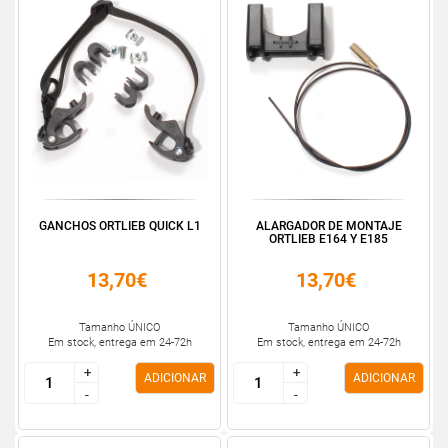
GANCHOS ORTLIEB QUICK L1
ALARGADOR DE MONTAJE
ORTLIEB E164 Y E185
13,70€
13,70€
Tamanho ÚNICO
Tamanho ÚNICO
Em stock, entrega em 24-72h
Em stock, entrega em 24-72h
+
+
+
+
ADICIONAR
ADICIONAR
-
-
-
-