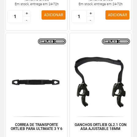
Em stock, entrega em 24-72h
Em stock, entrega em 24-72h
+
+
+
+
ADICIONAR
ADICIONAR
-
-
-
-
CORREA DE TRANSPORTE
GANCHOS ORTLIEB QL2.1 CON
ORTLIEB PARA ULTIMATE 3 Y 6
ASA AJUSTABLE 18MM