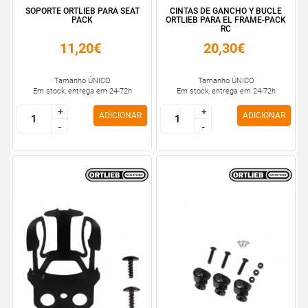
SOPORTE ORTLIEB PARA SEAT
CINTAS DE GANCHO Y BUCLE
PACK
ORTLIEB PARA EL FRAME-PACK
RC
11,20€
20,30€
Tamanho ÚNICO
Tamanho ÚNICO
Em stock, entrega em 24-72h
Em stock, entrega em 24-72h
+
+
+
+
ADICIONAR
ADICIONAR
-
-
-
-