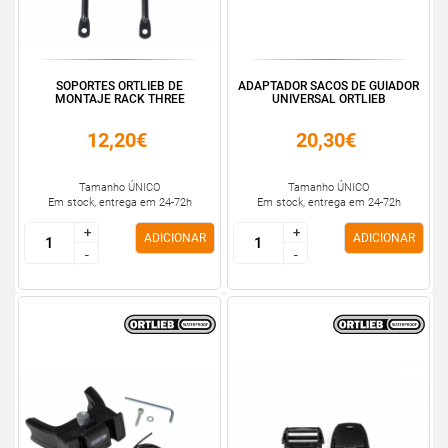
SOPORTES ORTLIEB DE
ADAPTADOR SACOS DE GUIADOR
MONTAJE RACK THREE
UNIVERSAL ORTLIEB
12,20€
20,30€
Tamanho ÚNICO
Tamanho ÚNICO
Em stock, entrega em 24-72h
Em stock, entrega em 24-72h
+
+
+
+
ADICIONAR
ADICIONAR
-
-
-
-