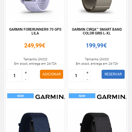
GARMIN FORERUNNER® 70 GPS
GARMIN CIRQA™ SMART BAND
LILA
COLOR GRIS L-XL
249,99€
199,99€
Tamanho ÚNICO
Tamanho ÚNICO
Em stock, entrega em 24-72h
Em stock, entrega em 24-72h
+
+
+
+
ADICIONAR
RESERVAR
-
-
-
-