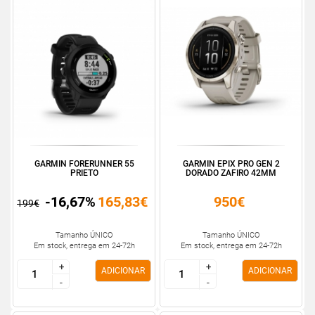
GARMIN FORERUNNER 55
GARMIN EPIX PRO GEN 2
PRIETO
DORADO ZAFIRO 42MM
-16,67%
165,83€
950€
199€
Tamanho ÚNICO
Tamanho ÚNICO
Em stock, entrega em 24-72h
Em stock, entrega em 24-72h
+
+
+
+
ADICIONAR
ADICIONAR
-
-
-
-