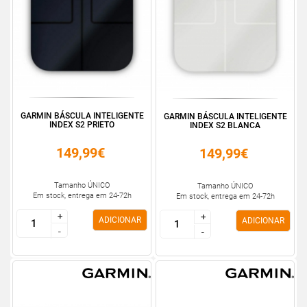
GARMIN BÁSCULA INTELIGENTE
GARMIN BÁSCULA INTELIGENTE
INDEX S2 PRIETO
INDEX S2 BLANCA
149,99€
149,99€
Tamanho ÚNICO
Tamanho ÚNICO
Em stock, entrega em 24-72h
Em stock, entrega em 24-72h
+
+
+
+
ADICIONAR
ADICIONAR
-
-
-
-