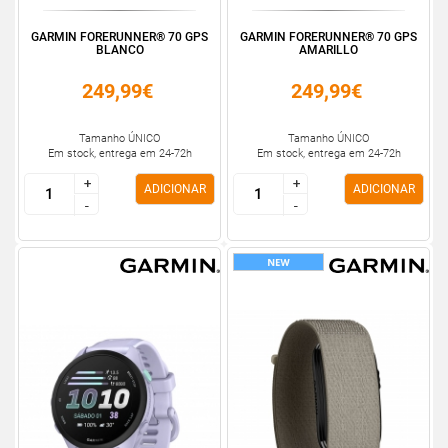
GARMIN FORERUNNER® 70 GPS
GARMIN FORERUNNER® 70 GPS
BLANCO
AMARILLO
249,99€
249,99€
Tamanho ÚNICO
Tamanho ÚNICO
Em stock, entrega em 24-72h
Em stock, entrega em 24-72h
+
+
+
+
ADICIONAR
ADICIONAR
-
-
-
-