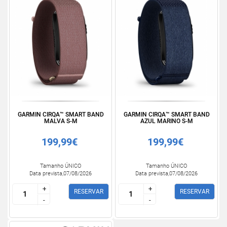
GARMIN CIRQA™ SMART BAND
GARMIN CIRQA™ SMART BAND
MALVA S-M
AZUL MARINO S-M
199,99€
199,99€
Tamanho ÚNICO
Tamanho ÚNICO
Data prevista,07/08/2026
Data prevista,07/08/2026
+
+
+
+
RESERVAR
RESERVAR
-
-
-
-