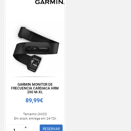
GARMIN MONITOR DE
FRECUENCIA CARDIACA HRM
200 M-XL
89,99€
Tamanho ÚNICO
Em stock, entrega em 24-72h
+
+
RESERVAR