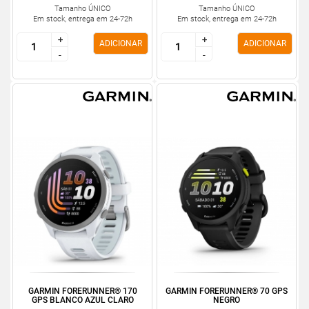
Tamanho ÚNICO
Tamanho ÚNICO
Em stock, entrega em 24-72h
Em stock, entrega em 24-72h
+
+
+
+
ADICIONAR
ADICIONAR
-
-
-
-
GARMIN FORERUNNER® 170
GARMIN FORERUNNER® 70 GPS
GPS BLANCO AZUL CLARO
NEGRO