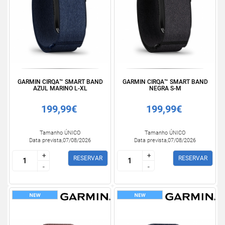
GARMIN CIRQA™ SMART BAND
GARMIN CIRQA™ SMART BAND
AZUL MARINO L-XL
NEGRA S-M
199,99€
199,99€
Tamanho ÚNICO
Tamanho ÚNICO
Data prevista,07/08/2026
Data prevista,07/08/2026
+
+
+
+
RESERVAR
RESERVAR
-
-
-
-