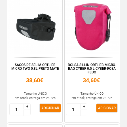
SACOS DE SELIM ORTLIEB
BOLSA SILLÍN ORTLIEB MICRO-
MICRO TWO 0,8L PRETO MATE
BAG CYBER 0,5 L CYBER-ROSA
FLUO
38,60€
34,60€
Tamanho ÚNICO
Tamanho ÚNICO
Em stock, entrega em 24-72h
Em stock, entrega em 24-72h
+
+
+
+
ADICIONAR
ADICIONAR
-
-
-
-