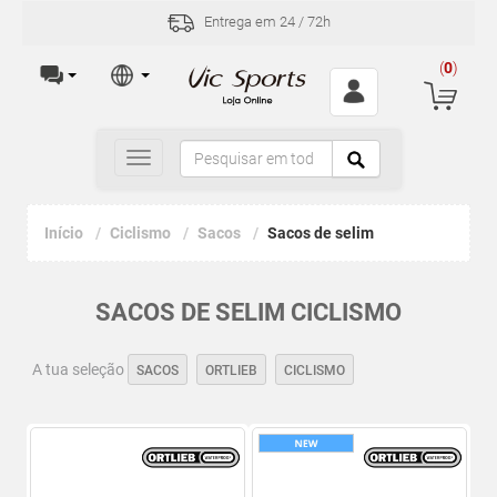
Entrega em 24 / 72h
(
0
)
Toggle
navigation
Início
Ciclismo
Sacos
Sacos de selim
SACOS DE SELIM CICLISMO
A tua seleção
SACOS
ORTLIEB
CICLISMO