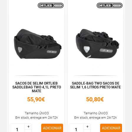
SACOS DE SELIM ORTLIEB
SADDLE-BAG TWO SACOS DE
SADDLEBAG TWO 4,1L PRETO
SELIM 1,6 LITROS PRETO MATE
MATE
55,90€
50,80€
Tamanho ÚNICO
Tamanho ÚNICO
Em stock, entrega em 24-72h
Em stock, entrega em 24-72h
+
+
+
+
ADICIONAR
ADICIONAR