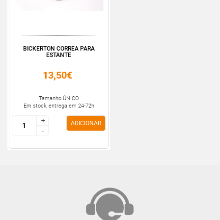
BICKERTON CORREA PARA
ESTANTE
13,50€
Tamanho ÚNICO
Em stock, entrega em 24-72h
+
+
ADICIONAR
-
-