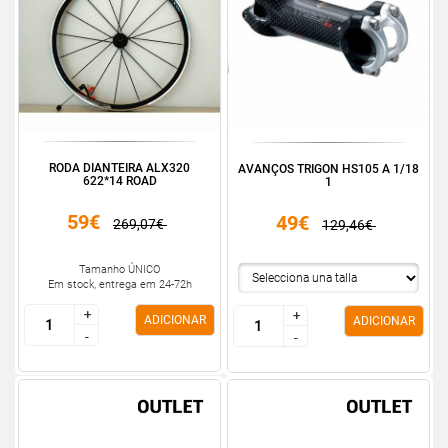
RODA DIANTEIRA ALX320
AVANÇOS TRIGON HS105 A 1/18
622*14 ROAD
1
59€
49€
269,07€
129,46€
Tamanho ÚNICO
Em stock, entrega em 24-72h
+
+
+
+
ADICIONAR
ADICIONAR
-
-
-
-