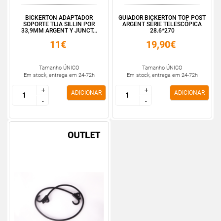
BICKERTON ADAPTADOR
GUIADOR BICKERTON TOP POST
SOPORTE TIJA SILLIN POR
ARGENT SÉRIE TELESCÓPICA
33,9MM ARGENT Y JUNCT...
28.6*270
11€
19,90€
Tamanho ÚNICO
Tamanho ÚNICO
Em stock, entrega em 24-72h
Em stock, entrega em 24-72h
+
+
+
+
ADICIONAR
ADICIONAR
-
-
-
-