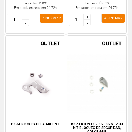
Tamanho ÚNICO
Tamanho ÚNICO
Em stock, entrega em 24-72h
Em stock, entrega em 24-72h
+
+
+
+
ADICIONAR
ADICIONAR
-
-
-
-
BICKERTON PATILLA ARGENT
BICKERTON F.02002.0026.12.00
KIT BLOQUEO DE SEGURIDAD,
COLOR GRIS