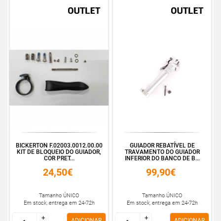
BICKERTON F.02003.0012.00.00
GUIADOR REBATÍVEL DE
KIT DE BLOQUEIO DO GUIADOR,
TRAVAMENTO DO GUIADOR
COR PRET...
INFERIOR DO BANCO DE B...
24,50€
99,90€
Tamanho ÚNICO
Tamanho ÚNICO
Em stock, entrega em 24-72h
Em stock, entrega em 24-72h
+
+
+
+
ADICIONAR
ADICIONAR