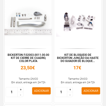
BICKERTON F.02003.0011.00.00
KIT DE BLOQUEIO DE
KIT DE CIERRE DE CUADRO,
BICKERTON JUNÇÃO DA HASTE
COLOR PLATA
DO GUIADOR DE BLOQUE...
23,50€
17€
Tamanho ÚNICO
Tamanho ÚNICO
Em stock, entrega em 24-72h
Em stock, entrega em 24-72h
+
+
+
+
ADICIONAR
ADICIONAR
-
-
-
-